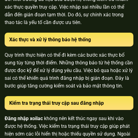
xác thực quyền truy cập. Việc nhập sai nhiều lần có thể
dẫn đến gián đoạn tạm thời. Do đó, sự chính xác trong
thao tác là yếu tố cần được ưu tiên.
Xác thực và xử lý thông báo hệ thống
Quy trình thực hiện
có thể đi kèm các bước xác thực bổ
sung tùy từng thời điểm. Những thông báo từ hệ thống cần
được đọc kỹ để xử lý đúng yêu cầu. Việc bỏ qua hoặc xử lý
sai có thể khiến quá trình đăng nhập bị gián đoạn. Đây là
bước giúp tăng cường kiểm soát và bảo mật thông tin.
Kiểm tra trạng thái truy cập sau đăng nhập
Đăng nhập xoilac
không nên kết thúc ngay sau khi vào
được hệ thống. Việc kiểm tra trạng thái truy cập giúp phát
hiện sớm các lỗi hiển thị hoặc thiếu quyền sử dụng. Ngoài