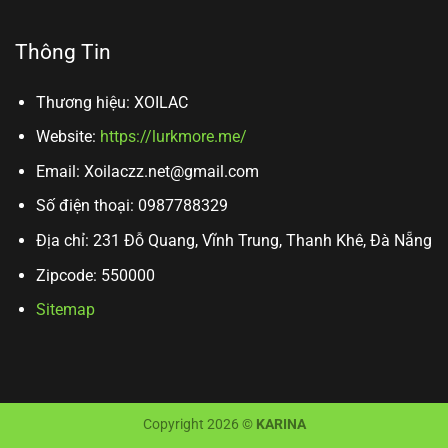
Thông Tin
Thương hiệu: XOILAC
Website:
https://lurkmore.me/
Email:
Xoilaczz.net@gmail.com
Số điện thoại: 0987788329
Địa chỉ: 231 Đỗ Quang, Vĩnh Trung, Thanh Khê, Đà Nẵng
Zipcode: 550000
Sitemap
Copyright 2026 ©
KARINA