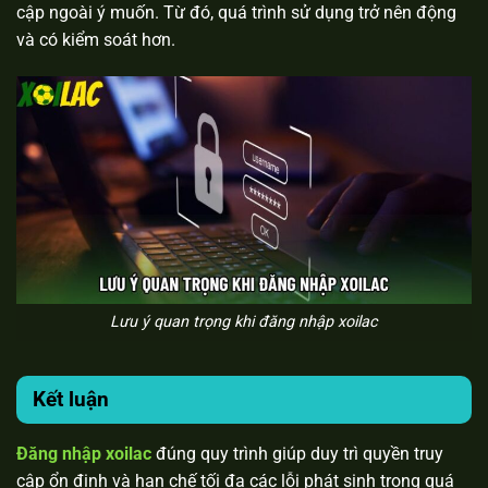
cập ngoài ý muốn. Từ đó, quá trình sử dụng trở nên động
và có kiểm soát hơn.
Lưu ý quan trọng khi đăng nhập xoilac
Kết luận
Đăng nhập xoilac
đúng quy trình giúp duy trì quyền truy
cập ổn định và hạn chế tối đa các lỗi phát sinh trong quá