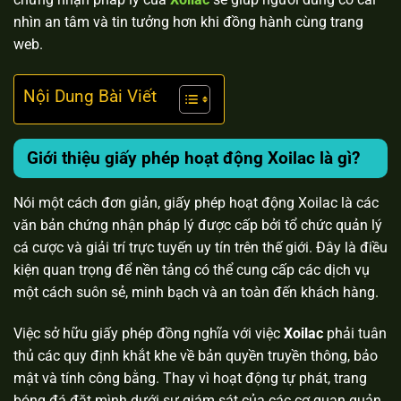
nhìn an tâm và tin tưởng hơn khi đồng hành cùng trang
web.
Nội Dung Bài Viết
Giới thiệu giấy phép hoạt động Xoilac là gì?
Nói một cách đơn giản, giấy phép hoạt động Xoilac là các
văn bản chứng nhận pháp lý được cấp bởi tổ chức quản lý
cá cược và giải trí trực tuyến uy tín trên thế giới. Đây là điều
kiện quan trọng để nền tảng có thể cung cấp các dịch vụ
một cách suôn sẻ, minh bạch và an toàn đến khách hàng.
Việc sở hữu giấy phép đồng nghĩa với việc
Xoilac
phải tuân
thủ các quy định khắt khe về bản quyền truyền thông, bảo
mật và tính công bằng. Thay vì hoạt động tự phát, trang
bóng đá đặt mình dưới sự giám sát của các cơ quan quản