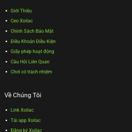
Giới Thiệu
Ceo Xoilac
Chính Sách Bảo Mật
Điều Khoản Điều Kiện
Giấy phép hoạt động
Câu Hỏi Liên Quan
Chơi có trách nhiệm
Về Chúng Tôi
Link Xoilac
Tải app Xoilac
Đăng ký Xoilac