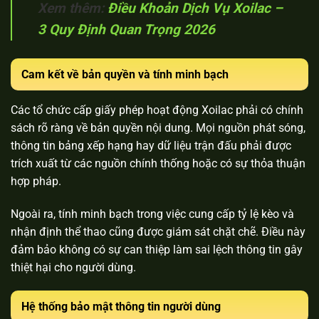
Xem thêm:
Điều Khoản Dịch Vụ Xoilac –
3 Quy Định Quan Trọng 2026
Cam kết về bản quyền và tính minh bạch
Các tổ chức cấp giấy phép hoạt động Xoilac phải có chính
sách rõ ràng về bản quyền nội dung. Mọi nguồn phát sóng,
thông tin bảng xếp hạng hay dữ liệu trận đấu phải được
trích xuất từ các nguồn chính thống hoặc có sự thỏa thuận
hợp pháp.
Ngoài ra, tính minh bạch trong việc cung cấp tỷ lệ kèo và
nhận định thể thao cũng được giám sát chặt chẽ. Điều này
đảm bảo không có sự can thiệp làm sai lệch thông tin gây
thiệt hại cho người dùng.
Hệ thống bảo mật thông tin người dùng