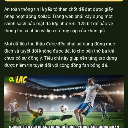
An toàn thông tin là yếu tố then chốt để đạt được giấy
phép hoạt động Xoilac. Trang web phải xây dựng một
chính sách bảo mật đa lớp như SSL 128 bit để bảo vệ
thông tin cá nhân và lịch sử truy cập của khán giả.
Mọi dữ liệu thu thập được đều phải sử dụng đúng mục
đích và tuyệt đối không được tiết lộ cho bên thứ ba khi
chưa có sự đồng ý. Tiêu chí này giúp nền tảng tạo dựng
được niềm tin tuyệt đối với cộng đồng fan bóng đá.