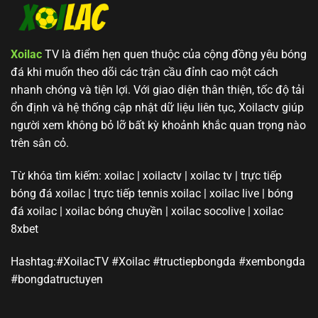
Xoilac
TV là điểm hẹn quen thuộc của cộng đồng yêu bóng
đá khi muốn theo dõi các trận cầu đỉnh cao một cách
nhanh chóng và tiện lợi. Với giao diện thân thiện, tốc độ tải
ổn định và hệ thống cập nhật dữ liệu liên tục, Xoilactv giúp
người xem không bỏ lỡ bất kỳ khoảnh khắc quan trọng nào
trên sân cỏ.
Từ khóa tìm kiếm: xoilac | xoilactv | xoilac tv | trực tiếp
bóng đá xoilac | trực tiếp tennis xoilac | xoilac live | bóng
đá xoilac | xoilac bóng chuyền | xoilac socolive | xoilac
8xbet
Hashtag:#XoilacTV #Xoilac #tructiepbongda #xembongda
#bongdatructuyen