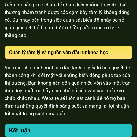
kiểm tra bảng kèo chấp để nhận diện những thay đổi bất
thường nhằm tránh được các cạm bẫy tâm lý không đáng
có. Sự nhạy bén trong việc quan sát biểu đồ nhảy số sẽ
giúp giới bet thủ tìm ra được những cửa cược có tỷ lệ
thắng cao.
Quản lý tâm lý và nguồn vốn đầu tư khoa học
Việc giữ cho mình một cái đầu lạnh là yếu tố tiên quyết để
thành công khi đối mặt với những biến động phức tạp của
thị trường. Bạn không nên dồn quá nhiều vốn vào một trận
đấu duy nhất mà hãy chia nhỏ số tiền vào các mốc kèo
chấp khác nhau. Website sẽ luôn sát cánh để hỗ trợ bạn
đưa ra những quyết định sáng suốt và mang lại lợi nhuận
tốt nhất trong suốt mùa giải.
Kết luận