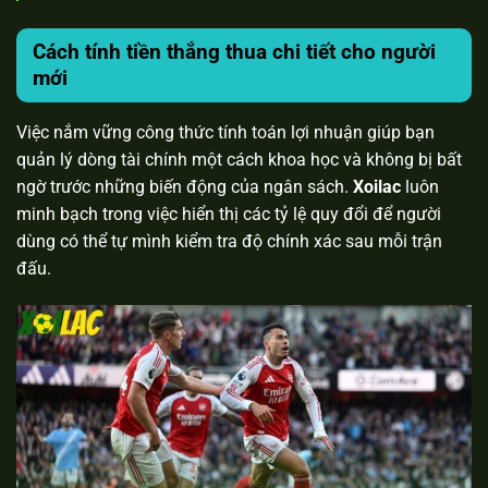
Cách tính tiền thắng thua chi tiết cho người
mới
Việc nắm vững công thức tính toán lợi nhuận giúp bạn
quản lý dòng tài chính một cách khoa học và không bị bất
ngờ trước những biến động của ngân sách.
Xoilac
luôn
minh bạch trong việc hiển thị các tỷ lệ quy đổi để người
dùng có thể tự mình kiểm tra độ chính xác sau mỗi trận
đấu.