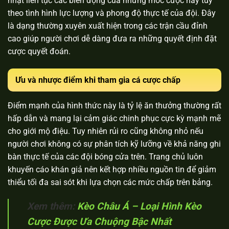
nhật liên tục các biến động của những mốc cược này tùy
theo tình hình lực lượng và phong độ thực tế của đội. Đây
là dạng thường xuyên xuất hiện trong các trận cầu đỉnh
cao giúp người chơi dễ dàng đưa ra những quyết định đặt
cược quyết đoán.
Ưu và nhược điểm khi tham gia cá cược chấp
Điểm mạnh của hình thức này là tỷ lệ ăn thưởng thường rất
hấp dẫn và mang lại cảm giác chinh phục cực kỳ mạnh mẽ
cho giới mộ điệu. Tuy nhiên rủi ro cũng không nhỏ nếu
người chơi không có sự phân tích kỹ lưỡng về khả năng ghi
bàn thực tế của các đội bóng cửa trên. Trang chủ luôn
khuyến cáo khán giả nên kết hợp nhiều nguồn tin để giảm
thiểu tối đa sai sót khi lựa chọn các mức chấp trên bảng.
Xem thêm:
Kèo Châu Á – Loại Hình Kèo
Cược Được Ưa Chuộng Bậc Nhất