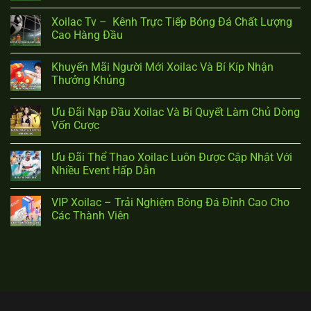
Xoilac Tv – Kênh Trực Tiếp Bóng Đá Chất Lượng
Cao Hàng Đầu
Khuyến Mãi Người Mới Xoilac Và Bí Kíp Nhận
Thưởng Khủng
Ưu Đãi Nạp Đầu Xoilac Và Bí Quyết Làm Chủ Dòng
Vốn Cược
Ưu Đãi Thể Thao Xoilac Luôn Được Cập Nhật Với
Nhiều Event Hấp Dẫn
VIP Xoilac – Trải Nghiệm Bóng Đá Đỉnh Cao Cho
Các Thành Viên