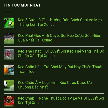
TIN TỨC MỚI NHẤT
Kèo 3 Cửa Là Gì – Hướng Dẫn Cách Chơi Và Mẹo
Thắng Lớn Tại Xoilac
Kèo Phạt Góc – Bí Quyết Soi Kèo Cược Góc Hiệu
Quả Nhất Tại Xoilac
Kèo Thẻ Phạt – Bí Quyết Soi Kèo Thẻ Vàng Thẻ Đỏ
Chuẩn Xác Tại Xoilac
Kèo Chẵn Lẻ – Trò Chơi May Rủi Hay Chiến Thuật
Toán Học
Kèo Châu Á – Loại Hình Kèo Cược Được Ưa
Chuộng Bậc Nhất
Kèo Chấp – Nghệ Thuật Đọc Tỷ Lệ Và Bí Quyết Soi
Kèo Tại Xoilac