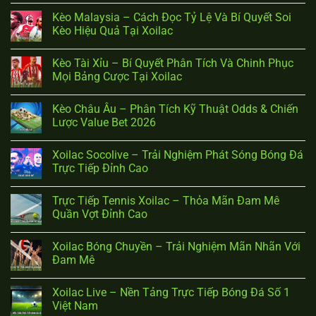
Kèo Malaysia – Cách Đọc Tỷ Lệ Và Bí Quyết Soi
Kèo Hiệu Quả Tại Xoilac
Kèo Tài Xỉu – Bí Quyết Phân Tích Và Chinh Phục
Mọi Bảng Cược Tại Xoilac
Kèo Châu Âu – Phân Tích Kỹ Thuật Odds & Chiến
Lược Value Bet 2026
Xoilac Socolive – Trải Nghiệm Phát Sóng Bóng Đá
Trực Tiếp Đỉnh Cao
Trực Tiếp Tennis Xoilac – Thỏa Mãn Đam Mê
Quần Vợt Đỉnh Cao
Xoilac Bóng Chuyền – Trải Nghiệm Mãn Nhãn Với
Đam Mê
Xoilac Live – Nền Tảng Trực Tiếp Bóng Đá Số 1
Việt Nam