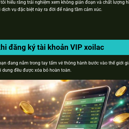
 tôi hiểu rằng trải nghiệm xem không gián đoạn và chất lượng h
ói dịch vụ đặc biệt này ra đời để nâng tầm cảm xúc.
hi đăng ký tài khoản VIP xoilac
bạn đang nắm trong tay tấm vé thông hành bước vào thế giới giả
nội dung đều được xóa bỏ hoàn toàn.