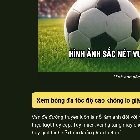
Hình ảnh sắc 
Xem bóng đá tốc độ cao không lo giậ
Vấn đề đường truyền luôn là nỗi ám ảnh đối với n
triệu lượt truy cập. Tuy nhiên, với hạ tầng máy c
hay giật hình sẽ được khắc phục triệt để.