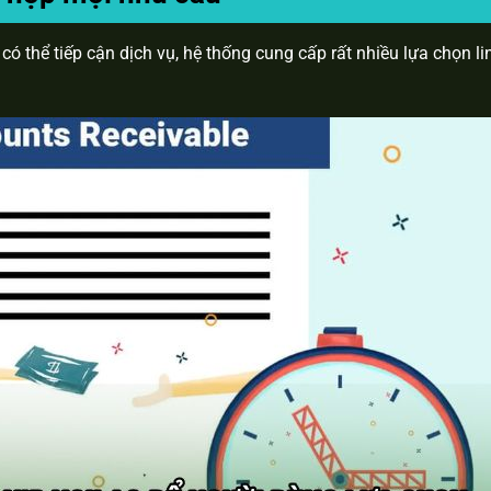
có thể tiếp cận dịch vụ, hệ thống cung cấp rất nhiều lựa chọn li