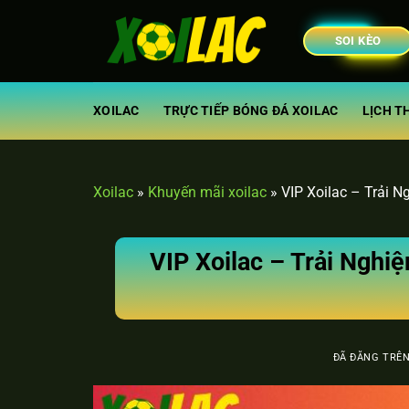
Chuyển
đến
SOI KÈO
nội
dung
XOILAC
TRỰC TIẾP BÓNG ĐÁ XOILAC
LỊCH T
Xoilac
»
Khuyến mãi xoilac
»
VIP Xoilac – Trải 
VIP Xoilac – Trải Ngh
ĐÃ ĐĂNG TRÊ