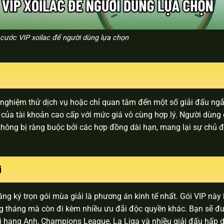
cước VIP xoilac để người dùng lựa chọn
 nghiệm thử dịch vụ hoặc chỉ quan tâm đến một số giải đấu ng
của tài khoản cao cấp với mức giá vô cùng hợp lý. Người dùng 
không bị ràng buộc bởi các hợp đồng dài hạn, mang lại sự chủ 
i
ng ký trọn gói mùa giải là phương án kinh tế nhất. Gói VIP này
từng tháng mà còn đi kèm nhiều ưu đãi độc quyền khác. Bạn sẽ đ
i hạng Anh, Champions League, La Liga và nhiều giải đấu hấp 