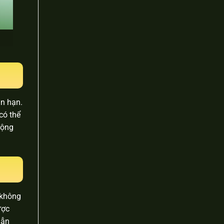
ắn hạn.
có thể
động
 không
ược
dẫn