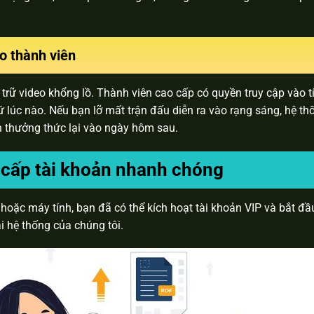
o thành viên
trữ video khổng lồ. Thành viên cao cấp có quyền truy cập vào t
ứ lúc nào. Nếu bạn lỡ mất trận đấu diễn ra vào rạng sáng, hệ th
ạn thưởng thức lại vào ngày hôm sau.
 cấp tài khoản nhanh chóng
ng hoặc máy tính, bạn đã có thể kích hoạt tài khoản VIP và bắt đ
i hệ thống của chúng tôi.