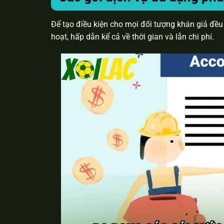
Để tạo điều kiện cho mọi đối tượng khán giả đều 
hoạt, hấp dẫn kể cả về thời gian và lẫn chi phí.