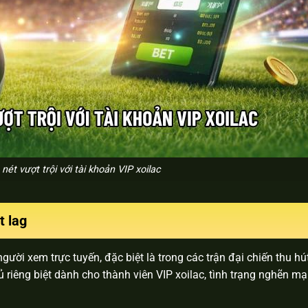
nét vượt trội với tài khoản VIP xoilac
t lag
gười xem trực tuyến, đặc biệt là trong các trận đại chiến thu h
hủ riêng biệt dành cho thành viên VIP xoilac, tình trạng nghẽn m