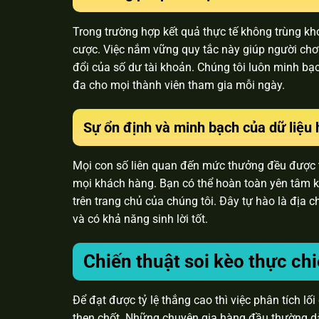
Trong trường hợp kết quả thực tế không trùng khớ
cược. Việc nắm vững quy tắc này giúp người chơ
đổi của số dư tài khoản. Chúng tôi luôn minh bạc
đa cho mọi thành viên tham gia mỗi ngày.
Sự ổn định và minh bạch của dữ liệu 
Mọi con số liên quan đến mức thưởng đều được t
mọi khách hàng. Bạn có thể hoàn toàn yên tâm kh
trên trang chủ của chúng tôi. Đây tự hào là địa c
và có khả năng sinh lời tốt.
Chiến thuật soi kèo thực ch
Để đạt được tỷ lệ thắng cao thì việc phân tích lối 
then chốt. Những chuyên gia hàng đầu thường dà