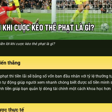
iền lời khi cược kèo thẻ phạt là gì?
hiến thắng
phạt thì tiền lãi sẽ bằng số vốn ban đầu nhân với tỷ lệ thưởng 
án tự động giúp người xem nhanh chóng biết được số tiền mình 
tính tiền giúp bạn quản lý dòng tài chính một cách khoa học hơn 
ược thực tế