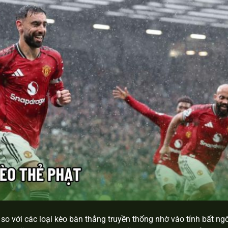
t so với các loại kèo bàn thắng truyền thống nhờ vào tính bất ng