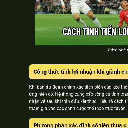
Cách tính t
Công thức tính lợi nhuận khi giành c
Khi bạn dự đoán chính xác diễn biến của kèo thẻ 
ứng hiện có. Hệ thống cung cấp công cụ tính to
nhận về sau khi trận đấu kết thúc. Hiểu rõ cách 
tham gia vào các sảnh cược thể thao trực tuyến.
Phương pháp xác định số tiền thua c