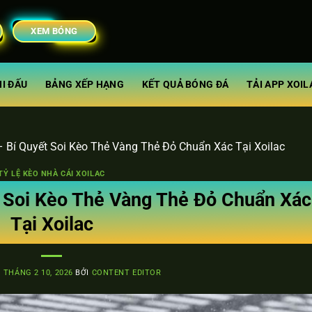
×
XEM BÓNG
HI ĐẤU
BẢNG XẾP HẠNG
KẾT QUẢ BÓNG ĐÁ
TẢI APP XOIL
– Bí Quyết Soi Kèo Thẻ Vàng Thẻ Đỏ Chuẩn Xác Tại Xoilac
TỶ LỆ KÈO NHÀ CÁI XOILAC
t Soi Kèo Thẻ Vàng Thẻ Đỏ Chuẩn Xác
Tại Xoilac
N
THÁNG 2 10, 2026
BỞI
CONTENT EDITOR