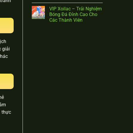
 tránh
VIP Xoilac – Trải Nghiệm
Bóng Đá Đỉnh Cao Cho
Các Thành Viên
ịch
 giải
khác
hẻ
iảm
à thực