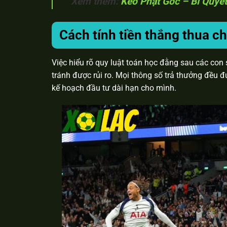
Xem thêm:
Kèo Phạt Góc – Bí Quyết
Cách tính tiền thắng thua ch
Việc hiểu rõ quy luật toán học đằng sau các con
tránh được rủi ro. Mọi thông số trả thưởng đều đ
kế hoạch đầu tư dài hạn cho mình.