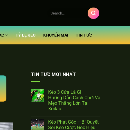
AC
TỶ LỆ KÈO
KHUYẾN MÃI
TIN TỨC
TIN TỨC MỚI NHẤT
Kèo 3 Cửa Là Gì –
Hướng Dẫn Cách Chơi Và
Mẹo Thắng Lớn Tại
Xoilac
Kèo Phạt Góc – Bí Quyết
Soi Kèo Cược Góc Hiệu