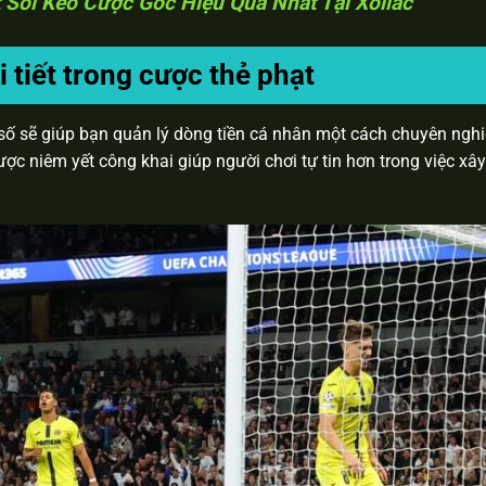
 Soi Kèo Cược Góc Hiệu Quả Nhất Tại Xoilac
i tiết trong cược thẻ phạt
 số sẽ giúp bạn quản lý dòng tiền cá nhân một cách chuyên ngh
ược niêm yết công khai giúp người chơi tự tin hơn trong việc xâ