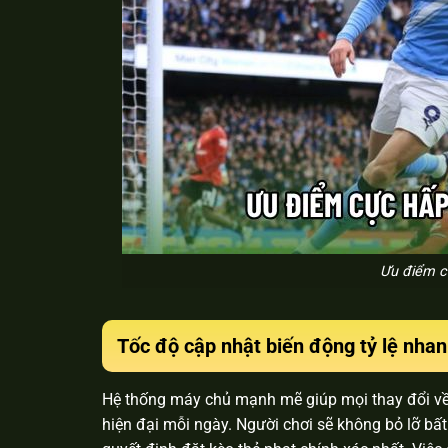
Ưu điểm c
Tốc độ cập nhật biến động tỷ lệ nha
Hệ thống máy chủ mạnh mẽ giúp mọi thay đổi về 
hiện đại mỗi ngày. Người chơi sẽ không bỏ lỡ bấ