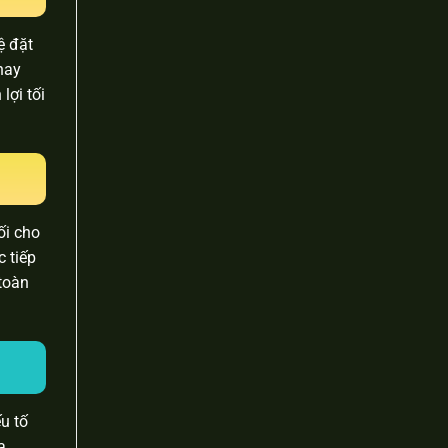
ệ đặt
hay
lợi tối
ối cho
 tiếp
 toàn
ếu tố
a