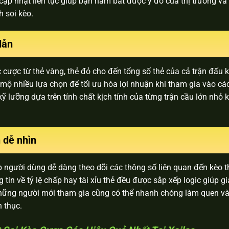
 cập nhật liên tục giúp bạn nắm bắt được ý đồ của thị trường và
h soi kèo.
dẫn
 cược từ thẻ vàng, thẻ đỏ cho đến tổng số thẻ của cả trận đấu k
ộ nhiều lựa chọn để tối ưu hóa lợi nhuận khi tham gia vào các
 lưỡng dựa trên tính chất kịch tính của từng trận cầu lớn nhỏ 
 dễ nhìn
p người dùng dễ dàng theo dõi các thông số liên quan đến kèo t
 tin về tỷ lệ chấp hay tài xỉu thẻ đều được sắp xếp logic giúp g
cả những người mới tham gia cũng có thể nhanh chóng làm quen v
 thục.