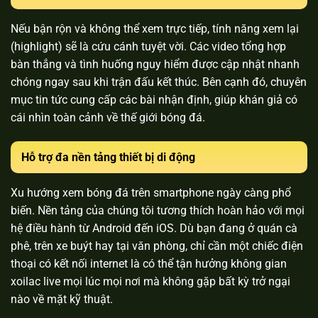
Nếu bận rộn và không thể xem trực tiếp, tính năng xem lại
(highlight) sẽ là cứu cánh tuyệt vời. Các video tổng hợp
bàn thắng và tình huống nguy hiểm được cập nhật nhanh
chóng ngay sau khi trận đấu kết thúc. Bên cạnh đó, chuyên
mục tin tức cung cấp các bài nhận định, giúp khán giả có
cái nhìn toàn cảnh về thế giới bóng đá.
Hỗ trợ đa nền tảng thiết bị di động
Xu hướng xem bóng đá trên smartphone ngày càng phổ
biến. Nền tảng của chúng tôi tương thích hoàn hảo với mọi
hệ điều hành từ Android đến iOS. Dù bạn đang ở quán cà
phê, trên xe buýt hay tại văn phòng, chỉ cần một chiếc điện
thoại có kết nối internet là có thể tận hưởng không gian
xoilac live mọi lúc mọi nơi mà không gặp bất kỳ trở ngại
nào về mặt kỹ thuật.