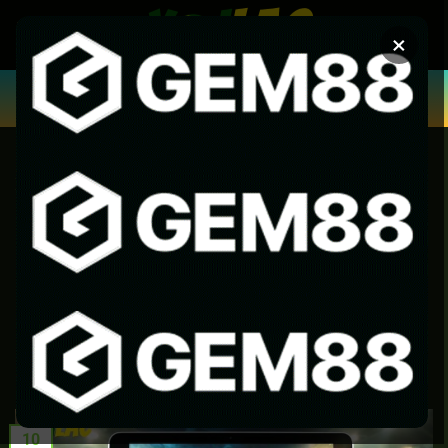
Chuyển
đến
×
nội
dung
XEM BÓNG
SOI KÈO
Xoilac
»
Tin tức xoilac
»
Xoilac Live – Nền Tảng Trực Tiếp
Bóng Đá Số 1 Việt Nam
TIN TỨC XOILAC
Xoilac Live – Nền Tảng Trực Tiếp
Bóng Đá Số 1 Việt Nam
ĐÃ ĐĂNG TRÊN
THÁNG 2 10, 2026
BỞI
CONTENT EDITOR
10