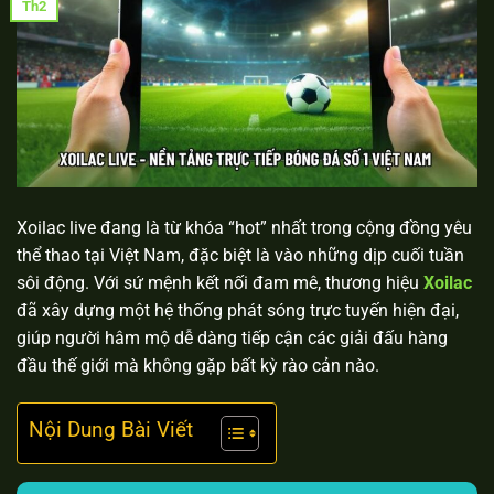
Th2
Xoilac live đang là từ khóa “hot” nhất trong cộng đồng yêu
thể thao tại Việt Nam, đặc biệt là vào những dịp cuối tuần
sôi động. Với sứ mệnh kết nối đam mê, thương hiệu
Xoilac
đã xây dựng một hệ thống phát sóng trực tuyến hiện đại,
giúp người hâm mộ dễ dàng tiếp cận các giải đấu hàng
đầu thế giới mà không gặp bất kỳ rào cản nào.
Nội Dung Bài Viết