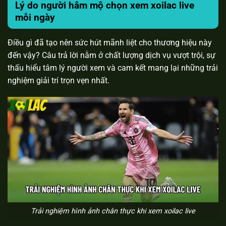
Lý do người hâm mộ chọn xem xoilac live
mỗi ngày
Điều gì đã tạo nên sức hút mãnh liệt cho thương hiệu này
đến vậy? Câu trả lời nằm ở chất lượng dịch vụ vượt trội, sự
thấu hiểu tâm lý người xem và cam kết mang lại những trải
nghiệm giải trí trọn vẹn nhất.
Trải nghiệm hình ảnh chân thực khi xem xoilac live