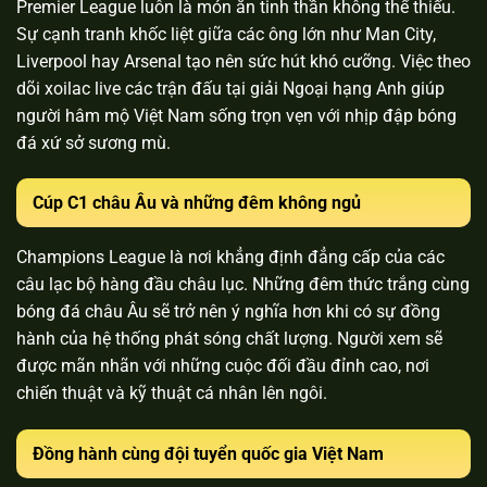
Premier League luôn là món ăn tinh thần không thể thiếu.
Sự cạnh tranh khốc liệt giữa các ông lớn như Man City,
Liverpool hay Arsenal tạo nên sức hút khó cưỡng. Việc theo
dõi xoilac live các trận đấu tại giải Ngoại hạng Anh giúp
người hâm mộ Việt Nam sống trọn vẹn với nhịp đập bóng
đá xứ sở sương mù.
Cúp C1 châu Âu và những đêm không ngủ
Champions League là nơi khẳng định đẳng cấp của các
câu lạc bộ hàng đầu châu lục. Những đêm thức trắng cùng
bóng đá châu Âu sẽ trở nên ý nghĩa hơn khi có sự đồng
hành của hệ thống phát sóng chất lượng. Người xem sẽ
được mãn nhãn với những cuộc đối đầu đỉnh cao, nơi
chiến thuật và kỹ thuật cá nhân lên ngôi.
Đồng hành cùng đội tuyển quốc gia Việt Nam