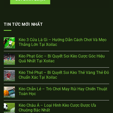
TIN TỨC MỚI NHẤT
Kèo 3 Cửa Là Gì – Hướng Dẫn Cách Chơi Và Mẹo
Thắng Lớn Tại Xoilac
Kèo Phạt Góc – Bí Quyết Soi Kèo Cược Góc Hiệu
Quả Nhất Tại Xoilac
Kèo Thẻ Phạt – Bí Quyết Soi Kèo Thẻ Vàng Thẻ Đỏ
Chuẩn Xác Tại Xoilac
Kèo Chẵn Lẻ – Trò Chơi May Rủi Hay Chiến Thuật
Toán Học
Kèo Châu Á – Loại Hình Kèo Cược Được Ưa
Chuộng Bậc Nhất