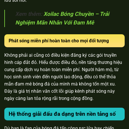
lưu sôi nổi.
Xem thêm:
Xoilac Bóng Chuyền – Trải
Nghiệm Mãn Nhãn Với Đam Mê
Phát sóng miễn phí hoàn toàn cho mọi đối tượng
Không phải ai cũng có điều kiện đăng ký các gói truyền
hình cáp đắt đỏ. Hiểu được điều đó, nền tảng thương hiệu
cung cấp dịch vụ hoàn toàn miễn phí. Người hâm mộ, từ
học sinh sinh viên đến người lao động, đều có thể thỏa
mãn đam mê bóng đá của mình mà không tốn một xu.
Đây là giá trị nhân văn cốt lõi giúp kênh phát sóng này
ngày càng lan tỏa rộng rãi trong cộng đồng.
Hệ thống giải đấu đa dạng trên nền tảng số
Dù bạn là fan của bóng đá tấn công rực lửa hay chiến