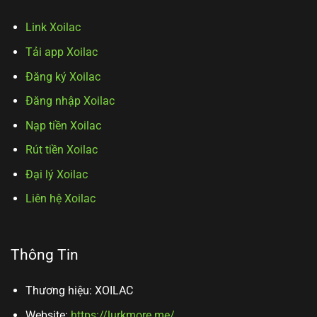
Link Xoilac
Tải app Xoilac
Đăng ký Xoilac
Đăng nhập Xoilac
Nạp tiền Xoilac
Rút tiền Xoilac
Đại lý Xoilac
Liên hệ Xoilac
Thông Tin
Thương hiệu: XOILAC
Website:
https://lurkmore.me/