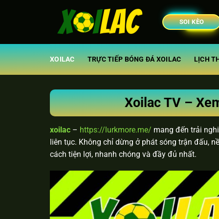
Chuyển
đến
SOI KÈO
nội
dung
XOILAC
TRỰC TIẾP BÓNG ĐÁ XOILAC
LỊCH T
Xoilac TV – Xem
xoilac
–
https://lurkmore.me/
mang đến trải nghi
liên tục. Không chỉ dừng ở phát sóng trận đấu, 
cách tiện lợi, nhanh chóng và đầy đủ nhất.