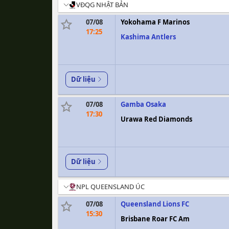
VĐQG NHẬT BẢN
07/08
Yokohama F Marinos
17:25
Kashima Antlers
Dữ liệu
07/08
Gamba Osaka
17:30
Urawa Red Diamonds
Dữ liệu
NPL QUEENSLAND ÚC
07/08
Queensland Lions FC
15:30
Brisbane Roar FC Am