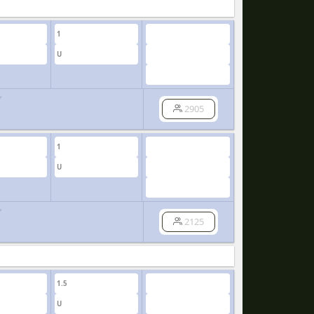
0.77
-0.94
4.14
1
-0.88
0.82
2.50
U
2.08
2905
0.78
-0.93
2.92
1
-0.89
0.81
3.40
U
2.06
2125
-0.92
0.77
1.50
1.5
0.74
-0.97
6.50
U