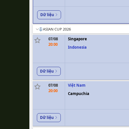
Dữ liệu
ASIAN CUP 2026
07/08
Singapore
20:00
Indonesia
Dữ liệu
07/08
Việt Nam
20:00
Campuchia
Dữ liệu